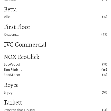
Betta
Villa
(15)
First Floor
Классика
(33)
IVC Commercial
NOX EcoClick
EcoWood
(15)
EcoRich →
(15)
EcoStone
(15)
Royce
Enjoy
(10)
Tarkett
Progressive House
(14)