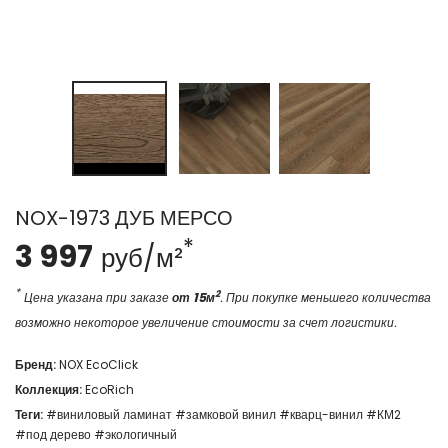
NOX-1973 ДУБ МЕРСО
*
3 997
руб/м²
*
2
Цена указана при заказе
от 15м
. При покупке меньшего количества
возможно некоторое увеличение стоимости за счет логистики.
Бренд:
NOX EcoClick
Коллекция:
EcoRich
Теги:
#виниловый ламинат
#замковой винил
#кварц-винил
#КМ2
#под дерево
#экологичный