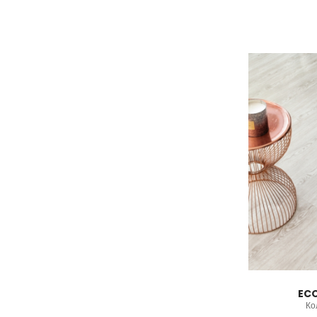
ECO
Ко