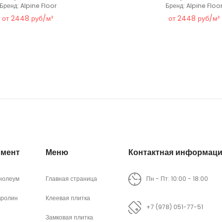
Бренд: Alpine Floor
Бренд: Alpine Floo
от 2448 руб/м²
от 2448 руб/м²
имент
Меню
Контактная информац
нолеум
Главная страница
Пн - Пт: 10:00 - 18:00
вролин
Клеевая плитка
+7 (978) 051-77-51
Замковая плитка