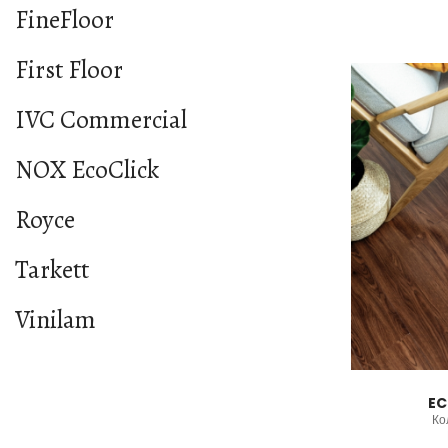
FineFloor
First Floor
IVC Commercial
NOX EcoClick
Royce
Tarkett
Vinilam
EC
Ко