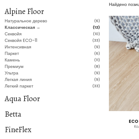
Найдено позиц
Alpine Floor
Натуральное дерево
(6)
Классическая →
(12)
Секвойя
(10)
Секвойя ECO-11
(33)
Интенсивная
(9)
Паркет
(6)
Камень
(11)
Премиум
(8)
Ультра
(9)
Легкая линия
(9)
Легкий паркет
(33)
Aqua Floor
Betta
ECO
Ко
FineFlex