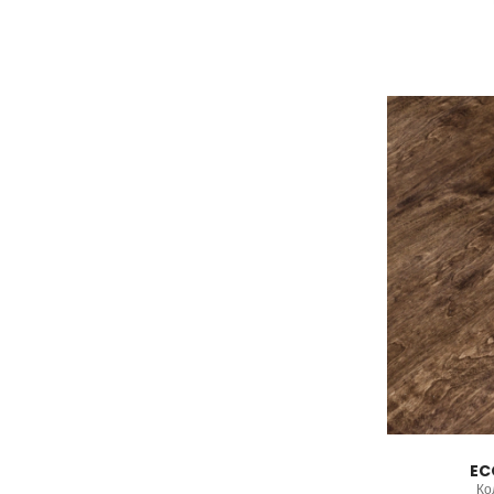
EC
Ко