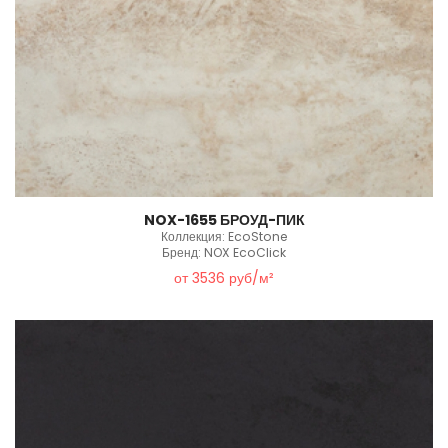
NOX-1655 БРОУД-ПИК
Коллекция: EcoStone
Бренд: NOX EcoClick
от 3536 руб/м²