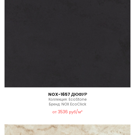
NOX-1657 ДЮФУР
Коллекция: EcoStone
Бренд: NOX EcoClick
от 3536 руб/м²