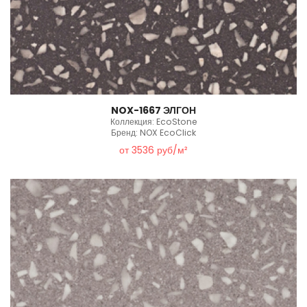
NOX-1667 ЭЛГОН
Коллекция: EcoStone
Бренд: NOX EcoClick
от 3536 руб/м²