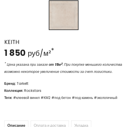
KEITH
*
1 850
руб/м²
*
2
Цена указана при заказе
от 15м
. При покупке меньшего количества
возможно некоторое увеличение стоимости за счет логистики.
Бренд:
Tarkett
Коллекция:
Rockstars
Теги:
#клеевой винил
#КМ2
#под бетон
#под камень
#экологичный
Описание
Оплата и доставка
Укладка