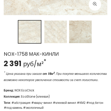
NOX-1758 МАК-КИНЛИ
*
2 391
руб/м²
*
2
Цена указана при заказе
от 15м
. При покупке меньшего количества
возможно некоторое увеличение стоимости за счет логистики.
Бренд:
NOX EcoClick
Коллекция:
EcoStone (клеевая)
Теги:
#абстракция
#кварц-винил
#клеевой винил
#КМ2
#под бетон
#под камень
#экологичный